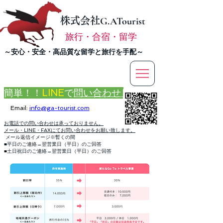
株式会社
G.ATourist
旅行・合宿・留学
​～安心・安全・高品質な留学と旅行を手配～
簡単！！
LINE
で
問い合わせ
Email:
info@ga-tourist.com
お電話での問い合わせは承っておりません。
メール・LINE・FAXにてお問い合わせをお願い致します。
メール返信イメージ※暫くの間
■平日のご連絡→翌営業日（平日）のご回答
■土日祝日のご連絡→翌営業日（平日）のご回答