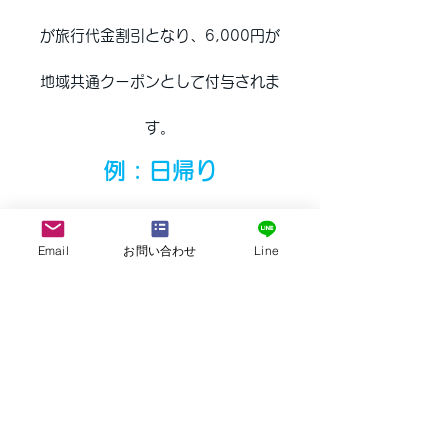
が旅行代金割引となり、6,000円が
地域共通クーポンとして付与されま
す。
例 : 日帰り
おひとり様20,000円の日帰り旅行を
Email
お問い合わせ
Line
申し込んだ場合、
支払額は13,000円となりま
す。
給付額10,000円のうち、7,000円が
旅行代金割引となり、3,000円が地