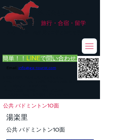
株式会社
G.ATourist
旅行・合宿・留学
​～安心・安全・高品質な留学と旅行を手配～
簡単！！
LINE
で
問い合わせ
Email:
info@ga-tourist.com
お電話での問い合わせは承っておりません。
メール・LINE・FAXにてお問い合わせをお願い致します。
メール返信イメージ※暫くの間
■平日のご連絡→翌営業日（平日）のご回答
■土日祝日のご連絡→翌営業日（平日）のご回答
公共 バドミントン10面
湯楽里
公共 バドミントン10面