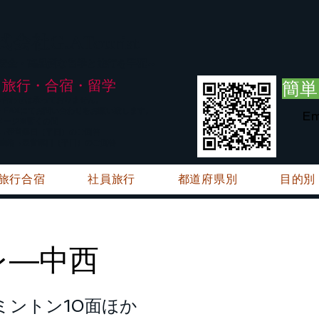
G.ATourist
式会社
・安全・高品質な留学と旅行を手配～
旅行・合宿・留学
簡単
い合わせは承っておりません。
E・FAXにてお問い合わせをお願い致します。
Em
メージ※暫くの間
絡→翌営業日（平日）のご回答
ご連絡→翌営業日（平日）のご回答
旅行合宿
社員旅行
都道府県別
目的別
レ―中西
ミントン10面ほか