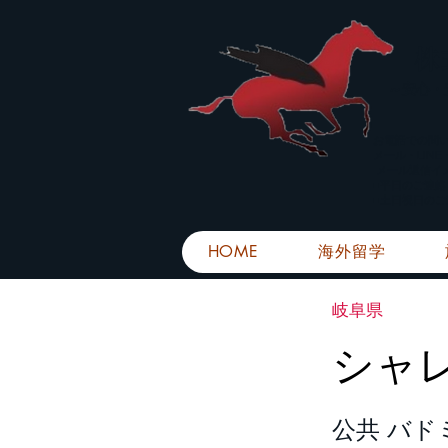
株
​～安心
お電話での問
メール・LIN
メール返信イ
■平日のご連
■土日祝日の
HOME
海外留学
岐阜県
シャ
公共 バド