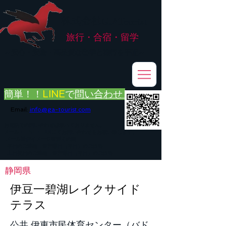
株式会社
G.ATourist
旅行・合宿・留学
​～安心・安全・高品質な留学と旅行を手配～
簡単！！
LINE
で
問い合わせ
Email:
info@ga-tourist.com
お電話での問い合わせは承っておりません。
メール・LINE・FAXにてお問い合わせをお願い致します。
メール返信イメージ※暫くの間
■平日のご連絡→翌営業日（平日）のご回答
■土日祝日のご連絡→翌営業日（平日）のご回答
静岡県
伊豆一碧湖レイクサイド
テラス
公共 伊東市民体育センター（バド