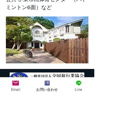
ミントン6面）など
Email
お問い合わせ
Line
株式会社G.ATourist
〒116－0002
東京都荒川区荒川7-39-2 町屋esビル4階
​最寄駅から本社までの行き方は
こちら
E-mail:
info@ga-tourist.com