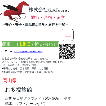
株式会社
G.ATourist
旅行・合宿・留学
​～安心・安全・高品質な留学と旅行を手配～
簡単！！
LINE
で
問い合わせ
Email:
info@ga-tourist.com
お電話での問い合わせは承っておりません。
メール・LINE・FAXにてお問い合わせをお願い致します。
メール返信イメージ※暫くの間
■平日のご連絡→翌営業日（平日）のご回答
■土日祝日のご連絡→翌営業日（平日）のご回答
岡山県
お多福旅館
公共 多目的グラウンド（50×50m、少年
野球、ソフトボールなど）