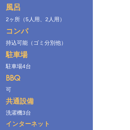
風呂
2ヶ所（5人用、2人用）
コンパ
持込可能（ゴミ分別他）
駐車場
駐車場4台
BBQ
可
共通設備
洗濯機3台
インターネット