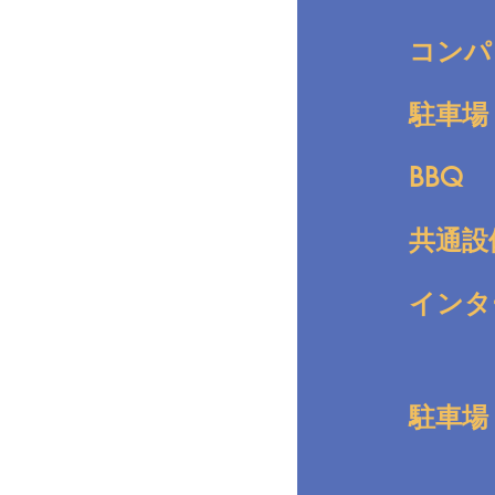
コンパ
駐車場
BBQ
共通設
インタ
駐車場