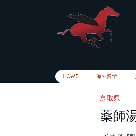
株
​～安心
お電話での問
メール・LIN
メール返信イ
■平日のご連
■土日祝日の
HOME
海外留学
鳥取県
薬師湯