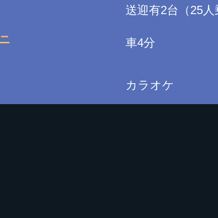
送迎有2台（25人
ニ
車4分
カラオケ