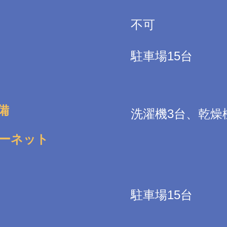
不可
駐車場15台
備
洗濯機3台、乾燥
ーネット
駐車場15台