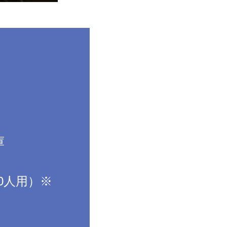
庫
0人用）※
）