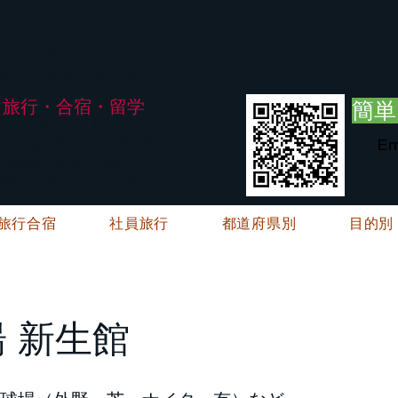
G.ATourist
式会社
・安全・高品質な留学と旅行を手配～
旅行・合宿・留学
簡単
い合わせは承っておりません。
E・FAXにてお問い合わせをお願い致します。
Em
メージ※暫くの間
絡→翌営業日（平日）のご回答
ご連絡→翌営業日（平日）のご回答
旅行合宿
社員旅行
都道府県別
目的別
 新生館