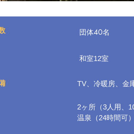
数
団体40名
和室12室
備
TV、冷暖房、金
2ヶ所（3人用、1
温泉（24時間可