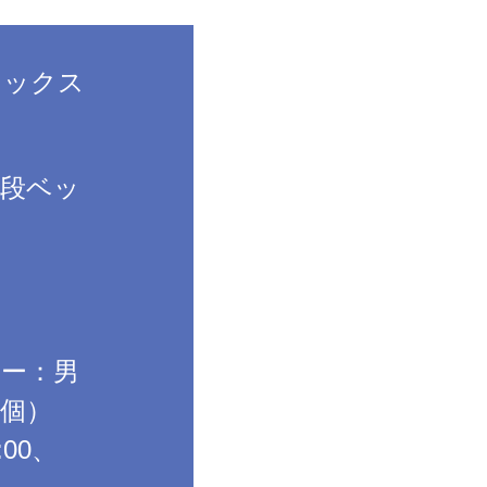
ネックス
2段ベッ
室
ワー：男
4個）
:00、