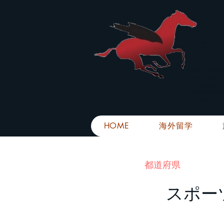
株
​～安心
お電話での問
メール・LIN
メール返信イ
■平日のご連
■土日祝日の
HOME
海外留学
​都道府県
スポー