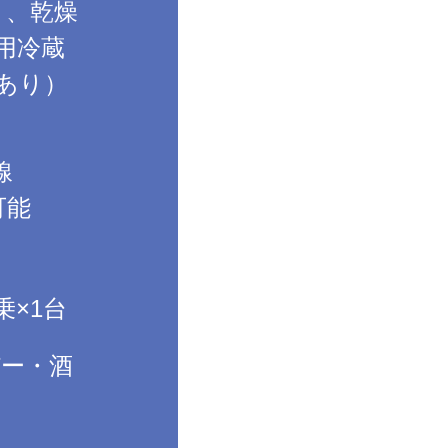
）、乾燥
用冷蔵
あり）
線
可能
乗×1台
パー・酒