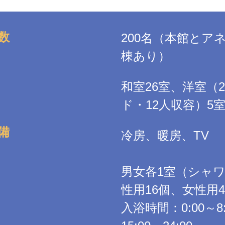
数
200名（本館とア
棟あり）
和室26室、洋室（
ド・12人収容）5
備
冷房、暖房、TV
男女各1室（シャ
性用16個、女性用
入浴時間：0:00～8