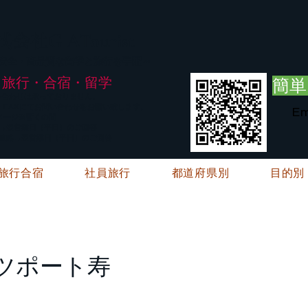
G.ATourist
式会社
・安全・高品質な留学と旅行を手配～
旅行・合宿・留学
簡単
い合わせは承っておりません。
E・FAXにてお問い合わせをお願い致します。
Em
メージ※暫くの間
絡→翌営業日（平日）のご回答
ご連絡→翌営業日（平日）のご回答
旅行合宿
社員旅行
都道府県別
目的別
ツポート寿