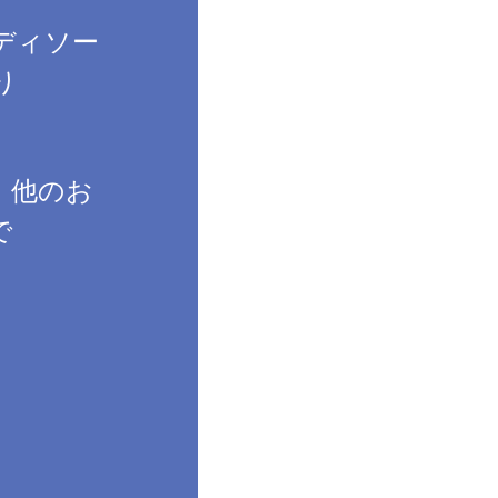
Next
ディソー
り
、他のお
で