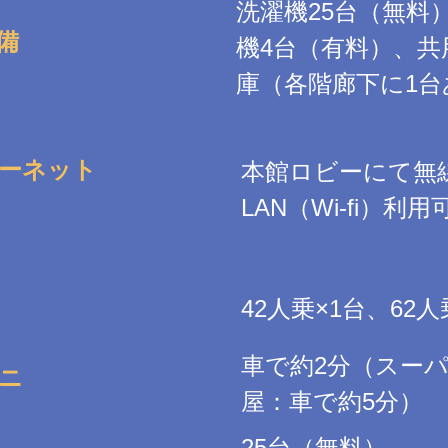
洗濯機25台（無料
備
機4台（有料）、共
庫（各階廊下に1台
ーネット
本館ロビーにて無
LAN（Wi-fi）利用
42人乗×1台、62人
車で約2分（スー
ニ
屋：車で約5分）
25台（無料）