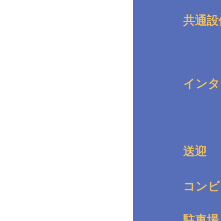
共通設
インタ
送迎
コンビ
駐車場