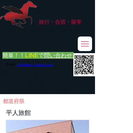
株式会社
G.ATourist
旅行・合宿・留学
​～安心・安全・高品質な留学と旅行を手配～
簡単！！
LINE
で
問い合わせ
Email:
info@ga-tourist.com
お電話での問い合わせは承っておりません。
メール・LINE・FAXにてお問い合わせをお願い致します。
メール返信イメージ※暫くの間
■平日のご連絡→翌営業日（平日）のご回答
■土日祝日のご連絡→翌営業日（平日）のご回答
​都道府県
平人旅館