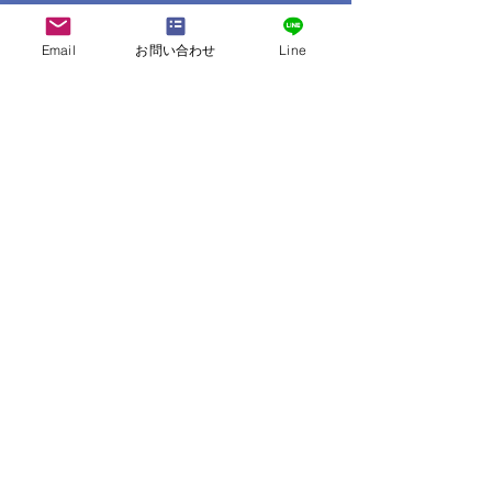
可（雨天可）、庭にて
Email
お問い合わせ
Line
共通設備
洗濯機2台（無料、乾燥機な
し）
インターネット
ロビー・一部客室にて無線
LAN利用可能
送迎
なし
コンビニ
車で約10分（スーパー：車で