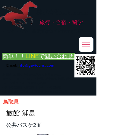
株式会社
G.ATourist
旅行・合宿・留学
​～安心・安全・高品質な留学と旅行を手配～
簡単！！
LINE
で
問い合わせ
Email:
info@ga-tourist.com
お電話での問い合わせは承っておりません。
メール・LINE・FAXにてお問い合わせをお願い致します。
メール返信イメージ※暫くの間
■平日のご連絡→翌営業日（平日）のご回答
■土日祝日のご連絡→翌営業日（平日）のご回答
鳥取県
旅館 浦島
公共バスケ2面