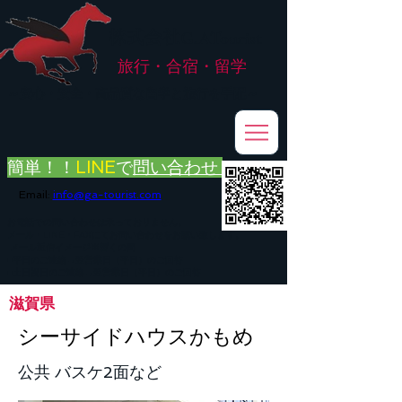
株式会社
G.ATourist
旅行・合宿・留学
​～安心・安全・高品質な留学と旅行を手配～
簡単！！
LINE
で
問い合わせ
Email:
info@ga-tourist.com
お電話での問い合わせは承っておりません。
メール・LINE・FAXにてお問い合わせをお願い致します。
メール返信イメージ※暫くの間
■平日のご連絡→翌営業日（平日）のご回答
■土日祝日のご連絡→翌営業日（平日）のご回答
滋賀県
シーサイドハウスかもめ
公共 バスケ2面など