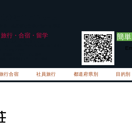
G.ATourist
式会社
・安全・高品質な留学と旅行を手配～
旅行・合宿・留学
簡単
い合わせは承っておりません。
E・FAXにてお問い合わせをお願い致します。
Em
メージ※暫くの間
絡→翌営業日（平日）のご回答
ご連絡→翌営業日（平日）のご回答
旅行合宿
社員旅行
都道府県別
目的別
荘