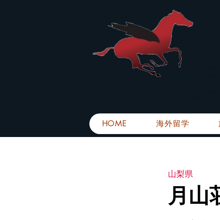
株
​～安心
お電話での問
メール・LIN
メール返信イ
■平日のご連
■土日祝日の
HOME
海外留学
山梨県
月山