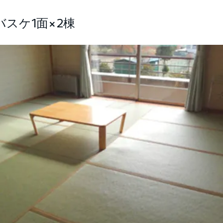
バスケ1面×2棟