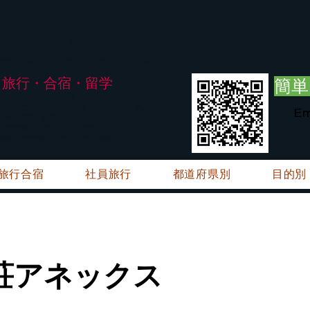
G.ATourist
式会社
・安全・高品質な留学と旅行を手配～
旅行・合宿・留学
簡単
い合わせは承っておりません。
E・FAXにてお問い合わせをお願い致します。
Em
メージ※暫くの間
絡→翌営業日（平日）のご回答
ご連絡→翌営業日（平日）のご回答
旅行合宿
社員旅行
都道府県別
目的別
荘アネックス