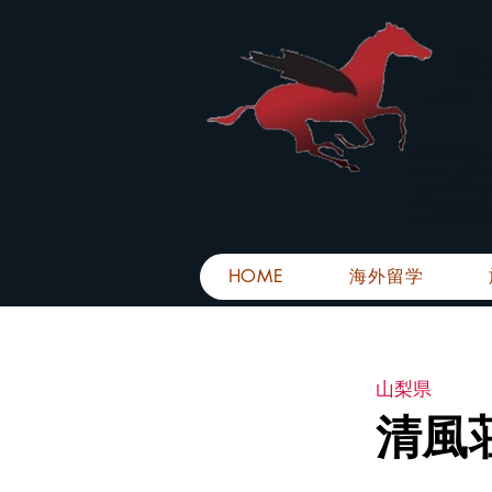
株
​～安心
お電話での問
メール・LIN
メール返信イ
■平日のご連
■土日祝日の
HOME
海外留学
山梨県
清風