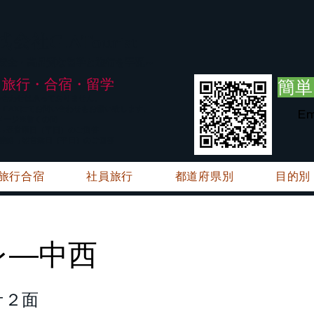
G.ATourist
式会社
・安全・高品質な留学と旅行を手配～
旅行・合宿・留学
簡単
い合わせは承っておりません。
E・FAXにてお問い合わせをお願い致します。
Em
メージ※暫くの間
絡→翌営業日（平日）のご回答
ご連絡→翌営業日（平日）のご回答
旅行合宿
社員旅行
都道府県別
目的別
レ―中西
ケ２面