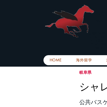
株
​～安心
お電話での問
メール・LIN
メール返信イ
■平日のご連
■土日祝日の
HOME
海外留学
岐阜県
シャ
公共バス