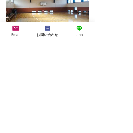
Email
お問い合わせ
Line
株式会社G.ATourist
〒116－0002
東京都荒川区荒川7-39-2 町屋esビル4階
​最寄駅から本社までの行き方は
こちら
E-mail:
info@ga-tourist.com
URL:
http://www.ga-tourist.com