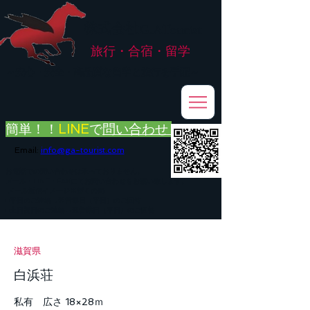
株式会社
G.ATourist
旅行・合宿・留学
​～安心・安全・高品質な留学と旅行を手配～
簡単！！
LINE
で
問い合わせ
Email:
info@ga-tourist.com
お電話での問い合わせは承っておりません。
メール・LINE・FAXにてお問い合わせをお願い致します。
メール返信イメージ※暫くの間
■平日のご連絡→翌営業日（平日）のご回答
■土日祝日のご連絡→翌営業日（平日）のご回答
滋賀県
白浜荘
私有 広さ 18×28ｍ