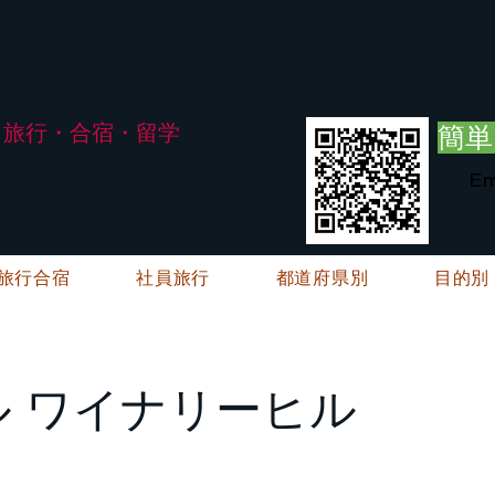
G.ATourist
式会社
・安全・高品質な留学と旅行を手配～
旅行・合宿・留学
簡単
い合わせは承っておりません。
E・FAXにてお問い合わせをお願い致します。
Em
メージ※暫くの間
絡→翌営業日（平日）のご回答
ご連絡→翌営業日（平日）のご回答
旅行合宿
社員旅行
都道府県別
目的別
ル ワイナリーヒル