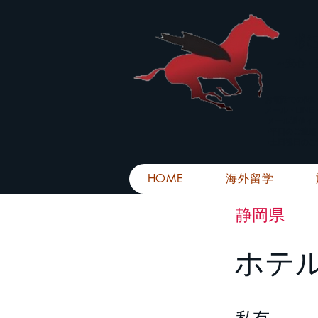
株
​～安心
お電話での問
メール・LIN
メール返信イ
■平日のご連
■土日祝日の
HOME
海外留学
静岡県
ホテ