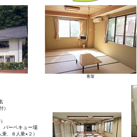
客室
名
付）
用）
、バーベキュー場
人乗、８人乗×２）