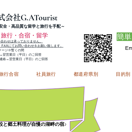
G.ATourist
式会社
・安全・高品質な留学と旅行を手配～
旅行・合宿・留学
簡単
い合わせは承っておりません。
E・FAXにてお問い合わせをお願い致します。
Em
メージ※暫くの間
絡→翌営業日（平日）のご回答
ご連絡→翌営業日（平日）のご回答
旅行合宿
社員旅行
都道府県別
目的別
設と郷土料理が自慢の湖畔の宿♪