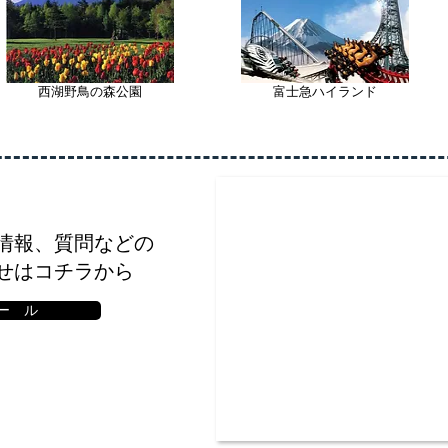
西湖野鳥の森公園
富士急ハイランド
情報、
質問などの
せはコチラから
ー ル