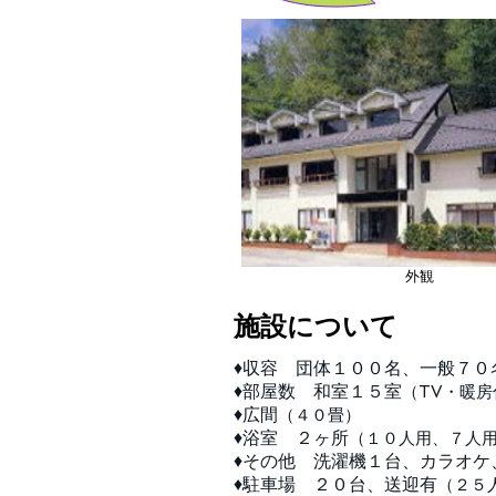
​外観
施設について
♦収容 団体１００名、一般７０
♦部屋数 和室１５室
（TV・暖房
♦広間
（４０畳）
♦浴室 ２ヶ所
（１０人用、７人
♦その他 洗濯機１台、カラオケ
♦駐車場 ２０台、送迎有
（２５