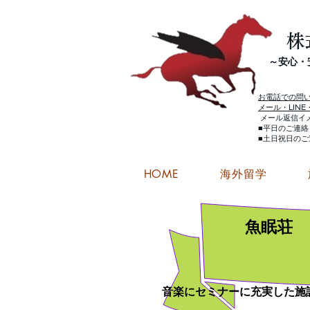
株
​～安心
お電話での問
メール・LIN
メール返信イ
■平日のご連
■土日祝日の
HOME
海外留学
魚眠荘
音楽にセミナーに充実した施