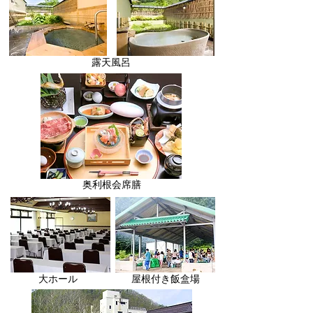
露天風呂
奥利根会席膳
大ホール
屋根付き飯盒場