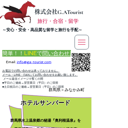
株式会社
G.ATourist
旅行・合宿・留学
​～安心・安全・高品質な留学と旅行を手配～
簡単！！
LINE
で
問い合わせ
Email:
info@ga-tourist.com
お電話での問い合わせは承っておりません。
メール・LINE・FAXにてお問い合わせをお願い致します。
メール返信イメージ※暫くの間
■平日のご連絡→翌営業日（平日）のご回答
■土日祝日のご連絡→翌営業日（平日）のご回答
群馬県＞みなかみ町
​ホテルサンバード
群馬県水上温泉郷の秘湯『奥利根温泉』を