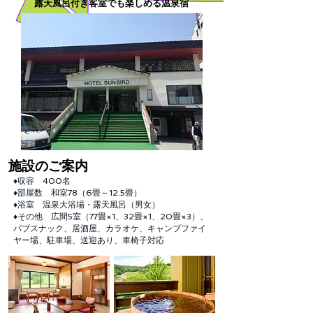
露天風呂付き客室でも楽しめる温泉宿
​施設のご案内
♦収容 400名
♦部屋数 和室78（6畳～12.5畳）
♦浴室 温泉大浴場・露天風呂（男女）
♦その他 広間5室（77畳×1、32畳×1、20畳×3）、
パブスナック、居酒屋、カラオケ、キャンプファイ
ヤー場、駐車場、送迎あり、車椅子対応