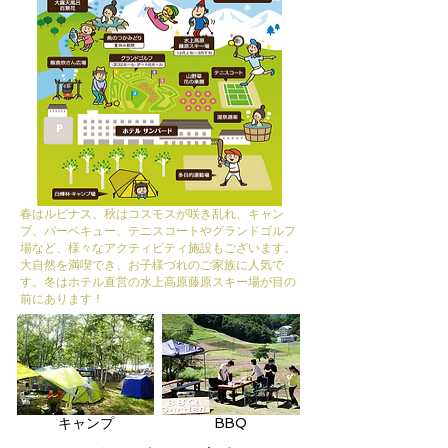
春はルピナス、秋はコスモスが咲き乱れ、キャン
プ、バーベキュー、テニスコートやグランドゴルフ
場など、様々なアクティビティ施設もございます。
大自然を満喫でき、お子様づれのご家族に人気で
す。冬はホテル直営の水上高原藤原スキー場が目の
前にあります！
キャンプ
BBQ