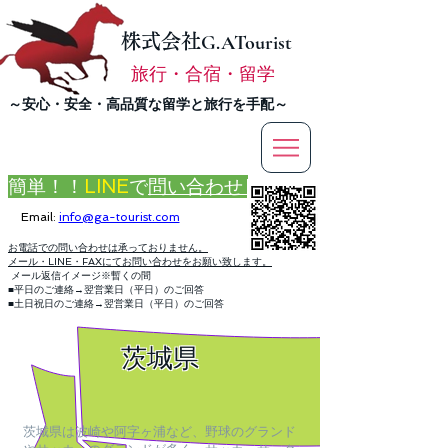
株式会社
G.ATourist
旅行・合宿・留学
​～安心・安全・高品質な留学と旅行を手配～
簡単！！
LINE
で
問い合わせ
Email:
info@ga-tourist.com
お電話での問い合わせは承っておりません。
メール・LINE・FAXにてお問い合わせをお願い致します。
メール返信イメージ※暫くの間
■平日のご連絡→翌営業日（平日）のご回答
■土日祝日のご連絡→翌営業日（平日）のご回答
茨城県
茨城県は波崎や阿字ヶ浦など、野球のグランド