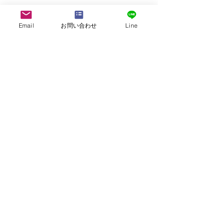
Email
お問い合わせ
Line
株式会社G.ATourist
〒116－0002
東京都荒川区荒川7-39-2 町屋esビル4階
​最寄駅から本社までの行き方は
こちら
E-mail:
info@ga-tourist.com
URL:
http://www.ga-tourist.com
採用情報はこちら