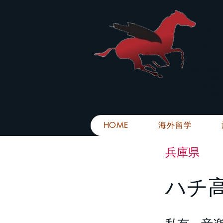
株
​～安心
お電話での問
メール・LIN
メール返信イ
■平日のご連
■土日祝日の
HOME
海外留学
兵庫県
ハチ