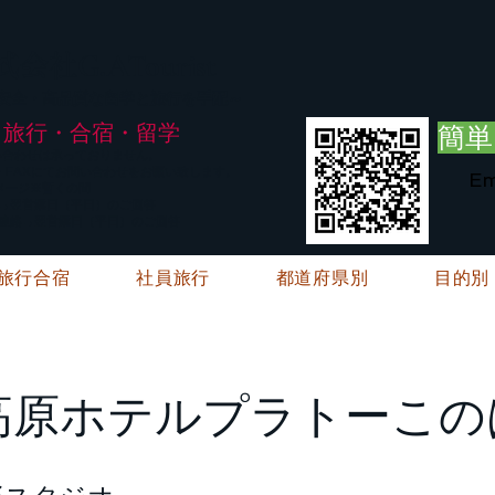
G.ATourist
式会社
・安全・高品質な留学と旅行を手配～
旅行・合宿・留学
簡単
い合わせは承っておりません。
E・FAXにてお問い合わせをお願い致します。
Em
メージ※暫くの間
絡→翌営業日（平日）のご回答
ご連絡→翌営業日（平日）のご回答
旅行合宿
社員旅行
都道府県別
目的別
高原ホテルプラトーこの