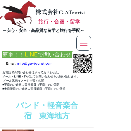
株式会社
G.ATourist
旅行・合宿・留学
​～安心・安全・高品質な留学と旅行を手配～
簡単！！
LINE
で
問い合わせ
Email:
info@ga-tourist.com
お電話での問い合わせは承っておりません。
メール・LINE・FAXにてお問い合わせをお願い致します。
メール返信イメージ※暫くの間
■平日のご連絡→翌営業日（平日）のご回答
■土日祝日のご連絡→翌営業日（平日）のご回答
バンド・軽音楽合
宿 東海地方