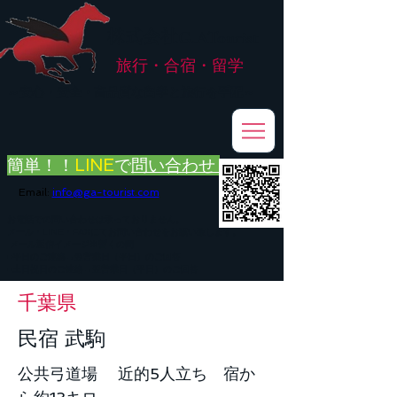
株式会社
G.ATourist
旅行・合宿・留学
​～安心・安全・高品質な留学と旅行を手配～
簡単！！
LINE
で
問い合わせ
Email:
info@ga-tourist.com
お電話での問い合わせは承っておりません。
メール・LINE・FAXにてお問い合わせをお願い致します。
メール返信イメージ※暫くの間
■平日のご連絡→翌営業日（平日）のご回答
■土日祝日のご連絡→翌営業日（平日）のご回答
千葉県
民宿 武駒
公共弓道場 近的5人立ち 宿か