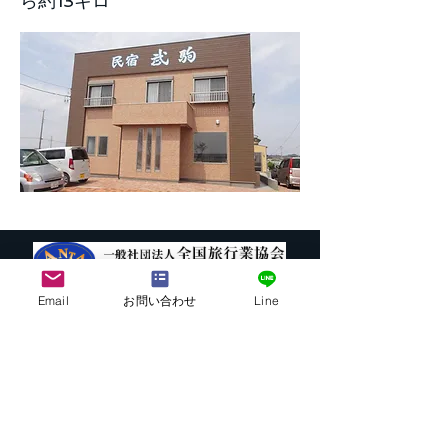
ら約13キロ
Email
お問い合わせ
Line
株式会社G.ATourist
〒116－0002
東京都荒川区荒川7-39-2 町屋esビル4階
​最寄駅から本社までの行き方は
こちら
E-mail:
info@ga-tourist.com
URL:
http://www.ga-tourist.com