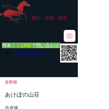
株式会社
G.ATourist
旅行・合宿・留学
​～安心・安全・高品質な留学と旅行を手配～
簡単！！
LINE
で
問い合わせ
Email:
info@ga-tourist.com
お電話での問い合わせは承っておりません。
メール・LINE・FAXにてお問い合わせをお願い致します。
メール返信イメージ※暫くの間
■平日のご連絡→翌営業日（平日）のご回答
■土日祝日のご連絡→翌営業日（平日）のご回答
長野県
あけぼの山荘
弓道場