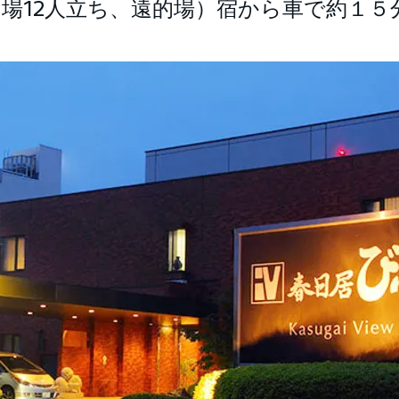
場12人立ち、遠的場）宿から車で約１５