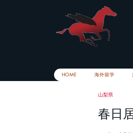
株
​～安心
お電話での問
メール・LIN
メール返信イ
■平日のご連
■土日祝日の
HOME
海外留学
山梨県
春日