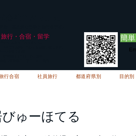
G.ATourist
式会社
・安全・高品質な留学と旅行を手配～
旅行・合宿・留学
簡単
い合わせは承っておりません。
E・FAXにてお問い合わせをお願い致します。
Em
メージ※暫くの間
絡→翌営業日（平日）のご回答
ご連絡→翌営業日（平日）のご回答
旅行合宿
社員旅行
都道府県別
目的別
居びゅーほてる