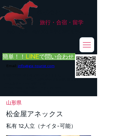
株式会社
G.ATourist
旅行・合宿・留学
​～安心・安全・高品質な留学と旅行を手配～
簡単！！
LINE
で
問い合わせ
Email:
info@ga-tourist.com
お電話での問い合わせは承っておりません。
メール・LINE・FAXにてお問い合わせをお願い致します。
メール返信イメージ※暫くの間
■平日のご連絡→翌営業日（平日）のご回答
■土日祝日のご連絡→翌営業日（平日）のご回答
山形県
松金屋アネックス
私有 12人立（ナイタ-可能）