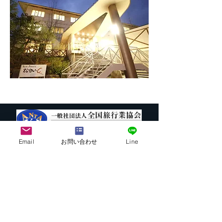
Email
お問い合わせ
Line
株式会社G.ATourist
〒116－0002
東京都荒川区荒川7-39-2 町屋esビル4階
​最寄駅から本社までの行き方は
こちら
E-mail:
info@ga-tourist.com
URL:
http://www.ga-tourist.com