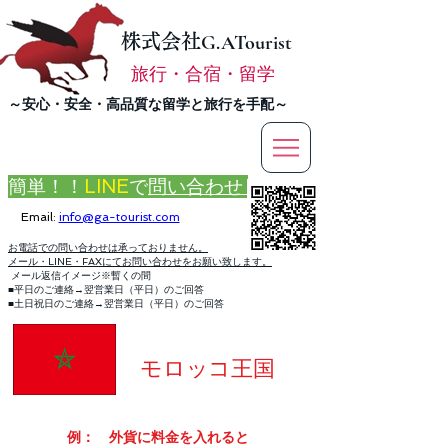
株式会社
G.ATourist
旅行・合宿・留学
​～安心・安全・高品質な留学と旅行を手配～
簡単！！
LINE
で
問い合わせ
Email:
info@ga-tourist.com
お電話での問い合わせは承っておりません。
メール・LINE・FAXにてお問い合わせをお願い致します。
メール返信イメージ※暫くの間
■平日のご連絡→翌営業日（平日）のご回答
■土日祝日のご連絡→翌営業日（平日）のご回答
モロッコ王国
​例： 外貨に料金を入れると