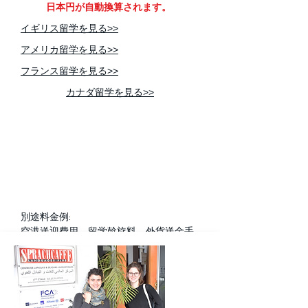
日本円が自動換算されます。
​イギリス留学を見る>>
アメリカ留学を見る>>
フランス留学を見る>>
カナダ留学を見る>>
別途料金例:
空港送迎費用、留学斡旋料、外貨送金手
数料など、
国別/校別で異なる
健康保険料は
語学学校
申し込み時にご案内いたします。