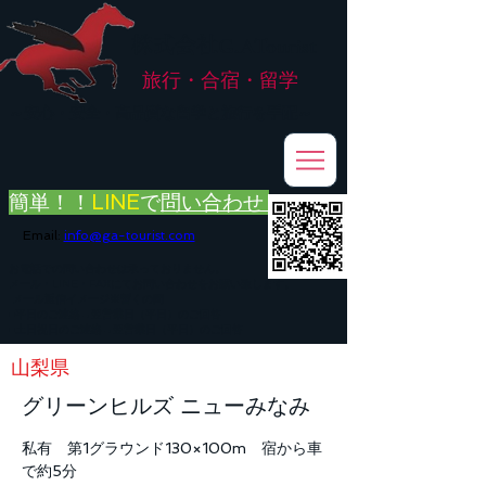
株式会社
G.ATourist
旅行・合宿・留学
​～安心・安全・高品質な留学と旅行を手配～
簡単！！
LINE
で
問い合わせ
Email:
info@ga-tourist.com
お電話での問い合わせは承っておりません。
メール・LINE・FAXにてお問い合わせをお願い致します。
メール返信イメージ※暫くの間
■平日のご連絡→翌営業日（平日）のご回答
■土日祝日のご連絡→翌営業日（平日）のご回答
山梨県
グリーンヒルズ ニューみなみ
私有 第1グラウンド130×100m 宿から車
で約5分