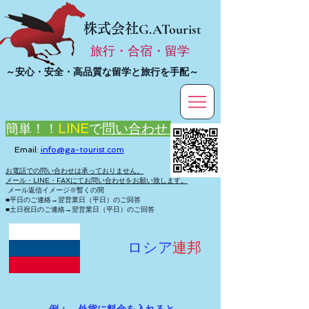
株式会社
G.ATourist
旅行・合宿・留学
​～安心・安全・高品質な留学と旅行を手配～
簡単！！
LINE
で
問い合わせ
Email:
info@ga-tourist.com
お電話での問い合わせは承っておりません。
メール・LINE・FAXにてお問い合わせをお願い致します。
メール返信イメージ※暫くの間
■平日のご連絡→翌営業日（平日）のご回答
■土日祝日のご連絡→翌営業日（平日）のご回答
ロシア
連邦