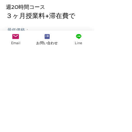
​週20時間コース
３ヶ月授業料+滞在費で
最低価格：
€ 4,440
Email
お問い合わせ
Line
お問い合わせ
ロシア・モスクワ都市情報を見る
>>
(スカホ世界の都市情報)
​イギリス留学を見る>>
アメリカ留学を見る>>
ノルウェー留学を見る>>
ニュージーランド留学を見る>>