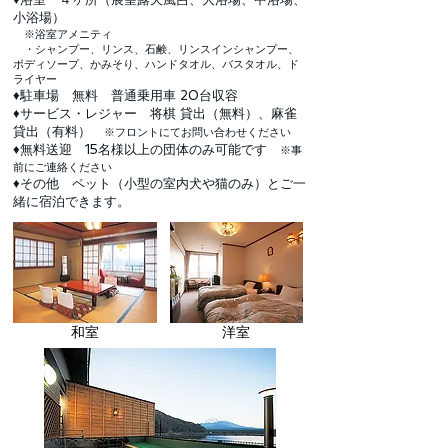
小浴場）
※浴室アメニティ
・シャンプー、リンス、石鹸、リンスインシャンプー、
ボディソープ、かみそり、ハンドタオル、バスタオル、ド
ライヤー
♦駐車場 無料 普通乗用車 20台収容
♦サービス・レジャー 将棋 貸出（無料）、麻雀
貸出（有料）
※フロントにてお問い合わせください
♦無料送迎 15名様以上の団体のみ可能です
※事
前にご連絡ください
♦その他 ペット（小型の室内犬や猫のみ）とご一
緒に宿泊できます。
和室
洋室