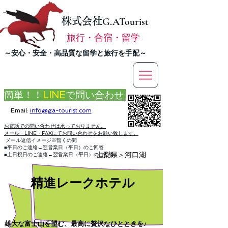
株式会社
G.ATourist
旅行・合宿・留学
​～安心・安全・高品質な留学と旅行を手配～
簡単！！
LINE
で
問い合わせ
Email:
info@ga-tourist.com
お電話での問い合わせは承っておりません。
メール・LINE・FAXにてお問い合わせをお願い致します。
メール返信イメージ※暫くの間
■平日のご連絡→翌営業日（平日）のご回答
山梨県＞河口湖
■土日祝日のご連絡→翌営業日（平日）のご回答
​精進レークホテル
雄大な富士山を望む、最高に贅沢なひとときを♪