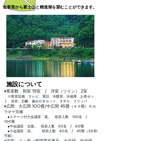
全客室から富士山と精進湖を望むことができます。
施設について
♦客室数 和室 19室 / 洋室（ツイン） 2室
※客室設備 テレビ、電話、冷暖房、冷蔵庫、お茶セッ
ト、浴衣、石鹸、歯みがきセット、タオル、スリッパ
♦広間 大広間 100畳/中広間 45畳
（４０畳）※カ
ラオケ完備
●ステージ付大会議室「風」 収容人数 130名 /
100畳
●中会議室「太陽」 収容人数 50名 / 60畳
●小会議室「花」 収容人数 40名 / 45畳（3分割
可能）
♦浴室 ４ヶ所（展望露天風呂、大浴場、中浴場、