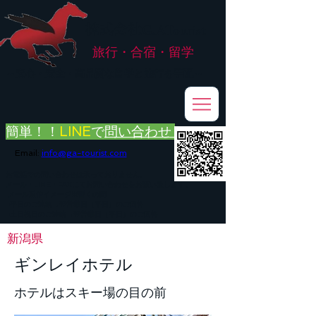
株式会社
G.ATourist
旅行・合宿・留学
​～安心・安全・高品質な留学と旅行を手配～
簡単！！
LINE
で
問い合わせ
Email:
info@ga-tourist.com
お電話での問い合わせは承っておりません。
メール・LINE・FAXにてお問い合わせをお願い致します。
メール返信イメージ※暫くの間
■平日のご連絡→翌営業日（平日）のご回答
■土日祝日のご連絡→翌営業日（平日）のご回答
新潟県
ギンレイホテル
ホテルはスキー場の目の前