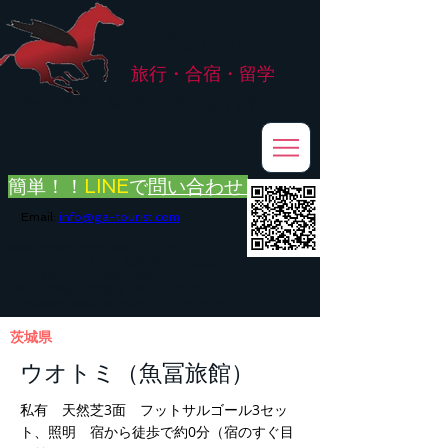
株式会社
G.ATourist
旅行・合宿・留学
​～安心・安全・高品質な留学と旅行を手配～
簡単！！
LINE
で
問い合わせ
Email:
info@ga-tourist.com
お電話での問い合わせは承っておりません。
メール・LINE・FAXにてお問い合わせをお願い致します。
メール返信イメージ※暫くの間
■平日のご連絡→翌営業日（平日）のご回答
■土日祝日のご連絡→翌営業日（平日）のご回答
茨城県
ウオトミ（魚冨旅館）
私有 天然芝3面 フットサルゴール3セッ
ト、照明 宿から徒歩で約0分（宿のすぐ目