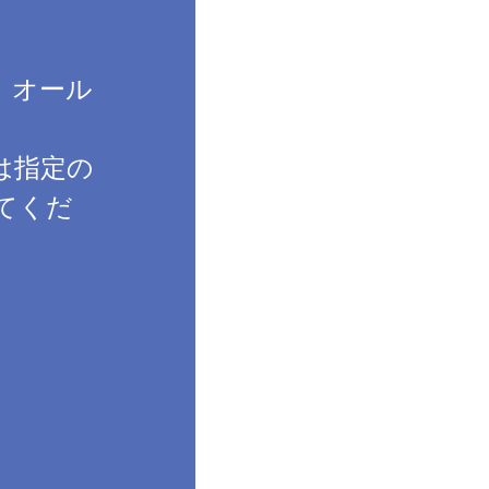
、オール
は指定の
てくだ