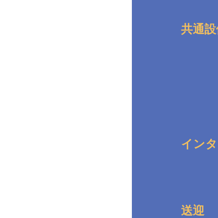
共通設
インタ
送迎