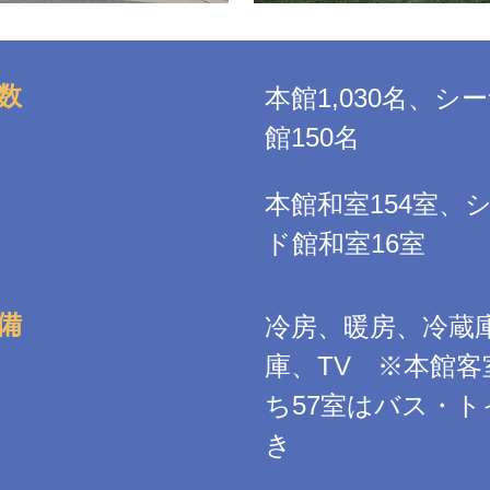
数
本館1,030名、シ
館150名
本館和室154室、
ド館和室16室
備
冷房、暖房、冷蔵
庫、TV ※本館客
ち57室はバス・ト
き