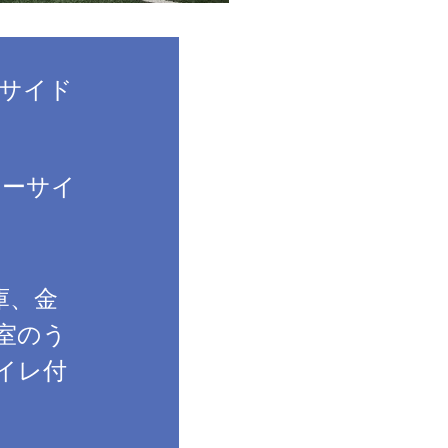
ーサイド
シーサイ
庫、金
室のう
イレ付