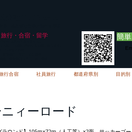
G.ATourist
式会社
・安全・高品質な留学と旅行を手配～
旅行・合宿・留学
簡単
い合わせは承っておりません。
E・FAXにてお問い合わせをお願い致します。
Em
メージ※暫くの間
絡→翌営業日（平日）のご回答
ご連絡→翌営業日（平日）のご回答
旅行合宿
社員旅行
都道府県別
目的別
ーニィーロード
グラウンド】105m×72m（人工芝）×2面 サッカーゴー