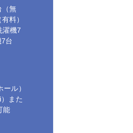
台（無
（有料）
濯機7
7台
ホール）
fi）また
可能