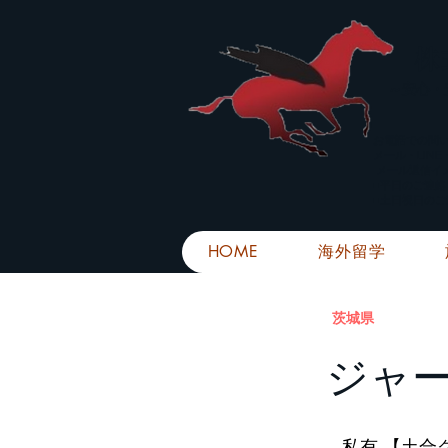
株
​～安心
お電話での問
メール・LIN
メール返信イ
■平日のご連
■土日祝日の
HOME
海外留学
茨城県
ジャ
私有 【土合