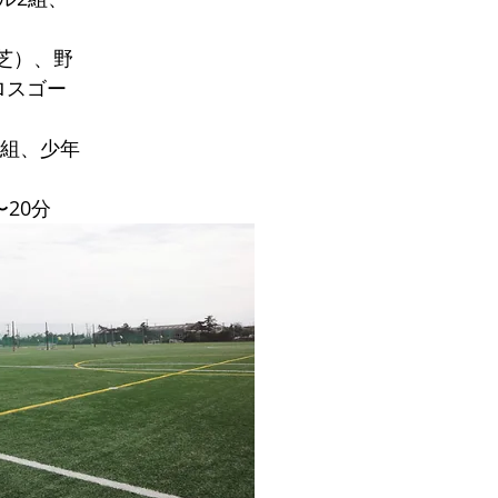
然芝）、野
ロスゴー
1組、少年
20分