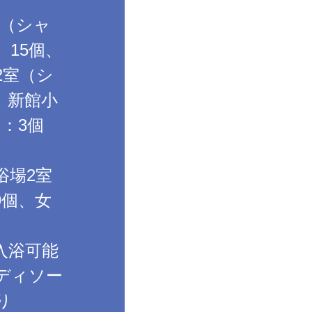
室（シャ
、15個、
2室（シ
、 新館小
：3個
浴場2室
9個、女
入浴可能
ディソー
り