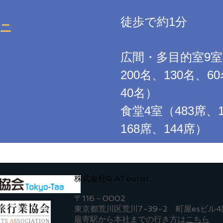
徒歩で約1分
ニ
広間・多目的室9
200名、130名、6
40名）
食堂4室（483席、
168席、144席）
株式会社G.ATourist
〒116－0002
東京都荒川区荒川7-39-2 町屋esビル4
​最寄駅から本社までの行き方は
こちら