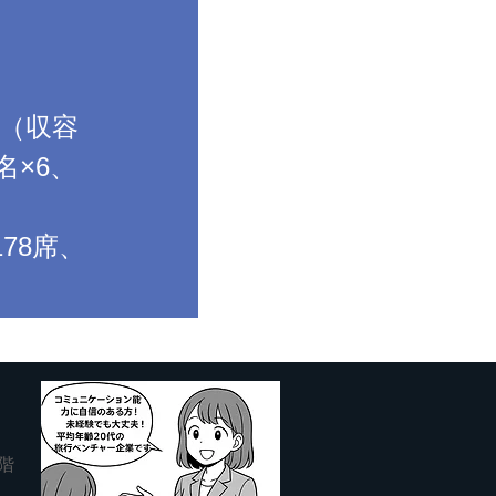
室（収容
0名×6、
178席、
階