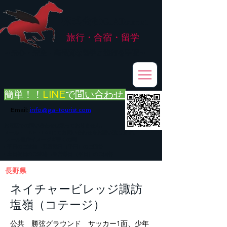
株式会社
G.ATourist
旅行・合宿・留学
​～安心・安全・高品質な留学と旅行を手配～
簡単！！
LINE
で
問い合わせ
Email:
info@ga-tourist.com
お電話での問い合わせは承っておりません。
メール・LINE・FAXにてお問い合わせをお願い致します。
メール返信イメージ※暫くの間
■平日のご連絡→翌営業日（平日）のご回答
■土日祝日のご連絡→翌営業日（平日）のご回答
長野県
ネイチャービレッジ諏訪
塩嶺（コテージ）
公共 勝弦グラウンド サッカー1面、少年