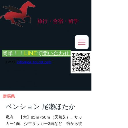
株式会社
G.ATourist
旅行・合宿・留学
​～安心・安全・高品質な留学と旅行を手配～
簡単！！
LINE
で
問い合わせ
Email:
info@ga-tourist.com
お電話での問い合わせは承っておりません。
メール・LINE・FAXにてお問い合わせをお願い致します。
メール返信イメージ※暫くの間
■平日のご連絡→翌営業日（平日）のご回答
■土日祝日のご連絡→翌営業日（平日）のご回答
群馬県
ペンション 尾瀬ほたか
私有 【大】85ｍ×60ｍ（天然芝）、サッ
カー1面、少年サッカー2面など 宿から徒