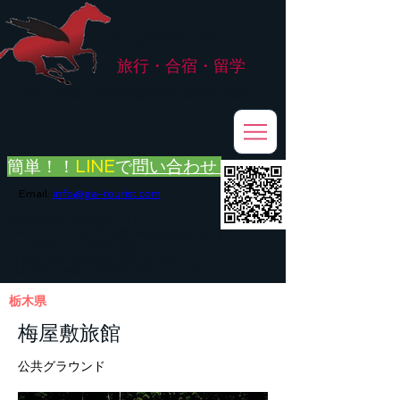
株式会社
G.ATourist
旅行・合宿・留学
​～安心・安全・高品質な留学と旅行を手配～
簡単！！
LINE
で
問い合わせ
Email:
info@ga-tourist.com
お電話での問い合わせは承っておりません。
メール・LINE・FAXにてお問い合わせをお願い致します。
メール返信イメージ※暫くの間
■平日のご連絡→翌営業日（平日）のご回答
■土日祝日のご連絡→翌営業日（平日）のご回答
栃木県
梅屋敷旅館
公共グラウンド