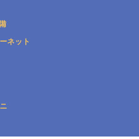
備
ーネット
ニ