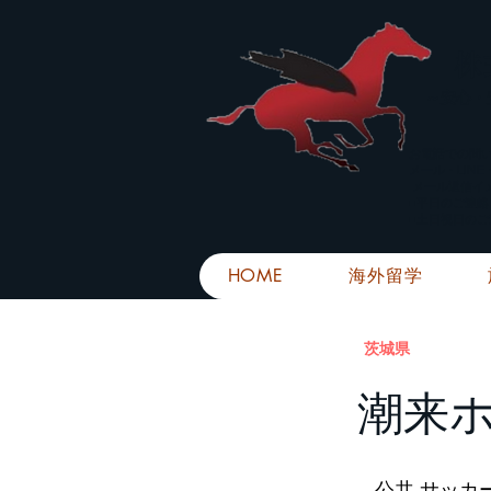
株
​～安心
お電話での問
メール・LIN
メール返信イ
■平日のご連
■土日祝日の
HOME
海外留学
茨城県
潮来
公共 サッカ