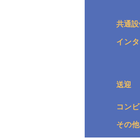
共通設
インタ
送迎
コンビ
その他