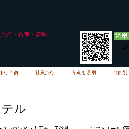
G.ATourist
式会社
・安全・高品質な留学と旅行を手配～
旅行・合宿・留学
簡単
い合わせは承っておりません。
E・FAXにてお問い合わせをお願い致します。
Em
メージ※暫くの間
絡→翌営業日（平日）のご回答
ご連絡→翌営業日（平日）のご回答
旅行合宿
社員旅行
都道府県別
目的別
ホテル
ーグラウンド（人工芝、天然芝、土）、ソフトボール2