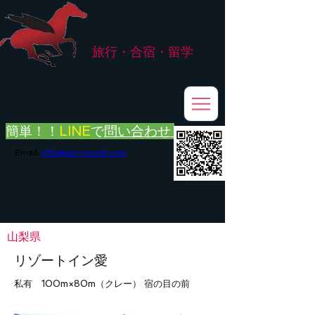
株式会社
G.ATourist
旅行・合宿・留学
​～安心・安全・高品質な留学と旅行を手配～
簡単！！
LINE
で
問い合わせ
Email:
info@ga-tourist.com
お電話での問い合わせは承っておりません。
メール・LINE・FAXにてお問い合わせをお願い致します。
メール返信イメージ※暫くの間
■平日のご連絡→翌営業日（平日）のご回答
■土日祝日のご連絡→翌営業日（平日）のご回答
山梨県
リゾートイン愛
私有 100m×80m（クレー） 宿の目の前