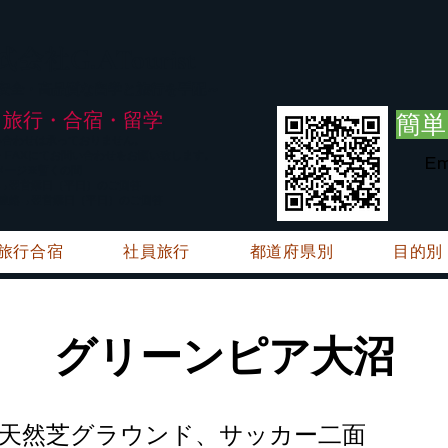
G.ATourist
式会社
・安全・高品質な留学と旅行を手配～
旅行・合宿・留学
簡単
い合わせは承っておりません。
E・FAXにてお問い合わせをお願い致します。
Em
メージ※暫くの間
絡→翌営業日（平日）のご回答
ご連絡→翌営業日（平日）のご回答
旅行合宿
社員旅行
都道府県別
目的別
グリーンピア大沼
天然芝グラウンド、サッカー二面