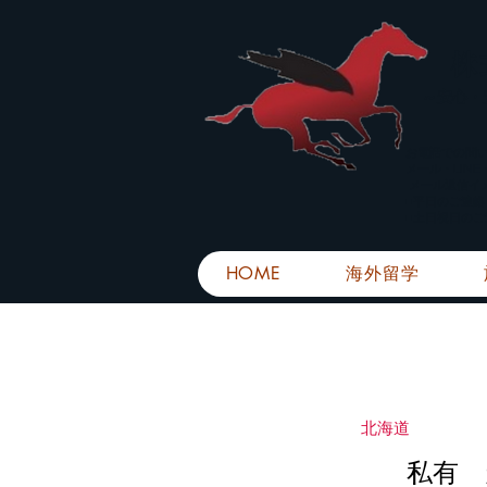
株
​～安心
お電話での問
メール・LIN
メール返信イ
■平日のご連
■土日祝日の
HOME
海外留学
北海道
私有 