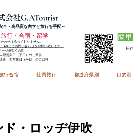
G.ATourist
式会社
・安全・高品質な留学と旅行を手配～
旅行・合宿・留学
簡単
い合わせは承っておりません。
E・FAXにてお問い合わせをお願い致します。
Em
メージ※暫くの間
絡→翌営業日（平日）のご回答
ご連絡→翌営業日（平日）のご回答
旅行合宿
社員旅行
都道府県別
目的別
ンド・ロッヂ伊吹