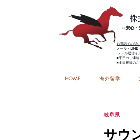
株
​～安心
お電話での問
メール・LIN
メール返信イ
■平日のご連
■土日祝日の
HOME
海外留学
岐阜県
サウ