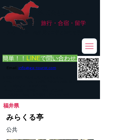
株式会社
G.ATourist
旅行・合宿・留学
​～安心・安全・高品質な留学と旅行を手配～
簡単！！
LINE
で
問い合わせ
Email:
info@ga-tourist.com
お電話での問い合わせは承っておりません。
メール・LINE・FAXにてお問い合わせをお願い致します。
メール返信イメージ※暫くの間
■平日のご連絡→翌営業日（平日）のご回答
■土日祝日のご連絡→翌営業日（平日）のご回答
福井県
みらくる亭
公共