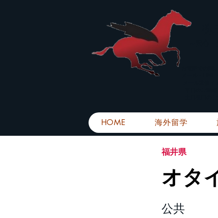
株
​～安心
お電話での問
メール・LIN
メール返信イ
■平日のご連
■土日祝日の
HOME
海外留学
福井県
オタ
公共