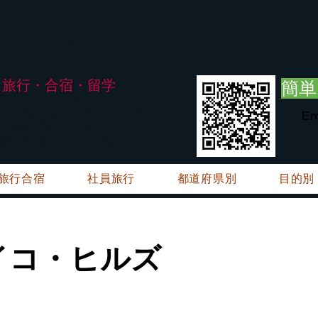
G.ATourist
式会社
・安全・高品質な留学と旅行を手配～
旅行・合宿・留学
簡単
い合わせは承っておりません。
E・FAXにてお問い合わせをお願い致します。
Em
メージ※暫くの間
絡→翌営業日（平日）のご回答
ご連絡→翌営業日（平日）のご回答
旅行合宿
社員旅行
都道府県別
目的別
イコ・ヒルズ