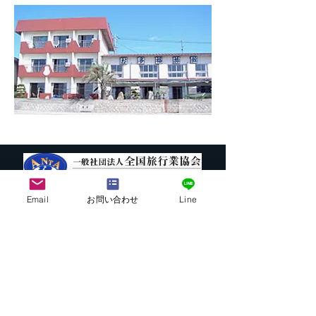
Email
お問い合わせ
Line
株式会社G.ATourist
〒116－0002
東京都荒川区荒川7-39-2 町屋esビル4階
​最寄駅から本社までの行き方は
こちら
E-mail:
info@ga-tourist.com
URL:
http://www.ga-tourist.com