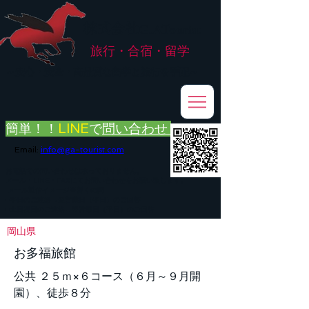
株式会社
G.ATourist
旅行・合宿・留学
​～安心・安全・高品質な留学と旅行を手配～
簡単！！
LINE
で
問い合わせ
Email:
info@ga-tourist.com
お電話での問い合わせは承っておりません。
メール・LINE・FAXにてお問い合わせをお願い致します。
メール返信イメージ※暫くの間
■平日のご連絡→翌営業日（平日）のご回答
■土日祝日のご連絡→翌営業日（平日）のご回答
岡山県
お多福旅館
公共 ２５ｍ×６コース（６月～９月開
園）、徒歩８分