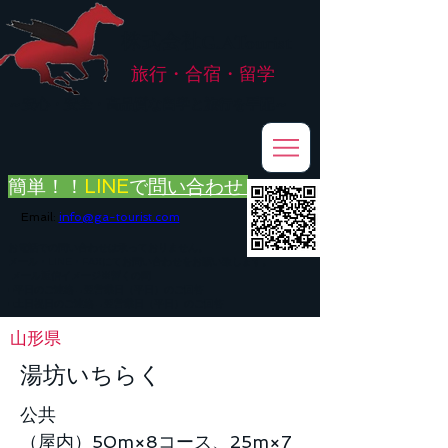
株式会社
G.ATourist
旅行・合宿・留学
​～安心・安全・高品質な留学と旅行を手配～
簡単！！
LINE
で
問い合わせ
Email:
info@ga-tourist.com
お電話での問い合わせは承っておりません。
メール・LINE・FAXにてお問い合わせをお願い致します。
メール返信イメージ※暫くの間
■平日のご連絡→翌営業日（平日）のご回答
■土日祝日のご連絡→翌営業日（平日）のご回答
山形県
湯坊いちらく
公共
（屋内）50m×8コース、25m×7