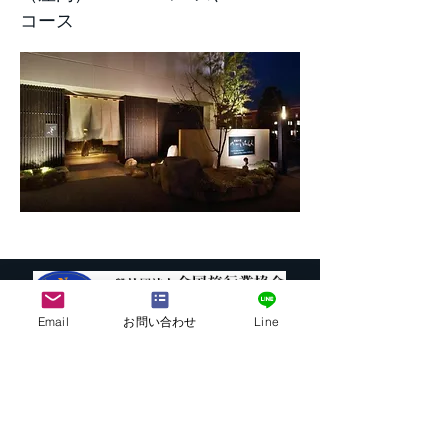
コース
Email
お問い合わせ
Line
株式会社G.ATourist
〒116－0002
東京都荒川区荒川7-39-2 町屋esビル4階
​最寄駅から本社までの行き方は
こちら