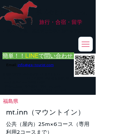
株式会社
G.ATourist
旅行・合宿・留学
​～安心・安全・高品質な留学と旅行を手配～
簡単！！
LINE
で
問い合わせ
Email:
info@ga-tourist.com
お電話での問い合わせは承っておりません。
メール・LINE・FAXにてお問い合わせをお願い致します。
メール返信イメージ※暫くの間
■平日のご連絡→翌営業日（平日）のご回答
■土日祝日のご連絡→翌営業日（平日）のご回答
福島県
mt.inn（マウントイン）
公共（屋内）25m×6コース（専用
利用2コースまで）