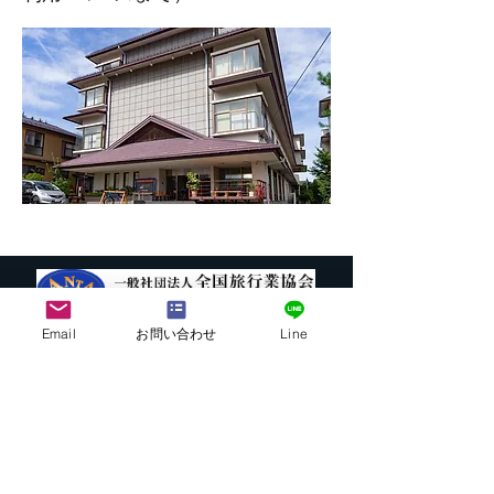
Email
お問い合わせ
Line
株式会社G.ATourist
〒116－0002
東京都荒川区荒川7-39-2 町屋esビル4階
​最寄駅から本社までの行き方は
こちら
E-mail:
info@ga-tourist.com
URL:
http://www.ga-tourist.com