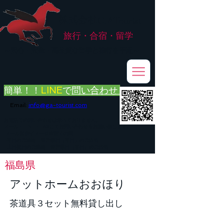
株式会社
G.ATourist
旅行・合宿・留学
​～安心・安全・高品質な留学と旅行を手配～
簡単！！
LINE
で
問い合わせ
Email:
info@ga-tourist.com
お電話での問い合わせは承っておりません。
メール・LINE・FAXにてお問い合わせをお願い致します。
メール返信イメージ※暫くの間
■平日のご連絡→翌営業日（平日）のご回答
■土日祝日のご連絡→翌営業日（平日）のご回答
福島県
アットホームおおほり
茶道具３セット無料貸し出し