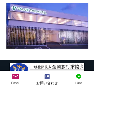
Email
お問い合わせ
Line
株式会社G.ATourist
〒116－0002
東京都荒川区荒川7-39-2 町屋esビル4階
​最寄駅から本社までの行き方は
こちら
E-mail:
info@ga-tourist.com
URL:
http://www.ga-tourist.com