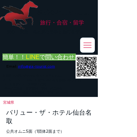
株式会社
G.ATourist
旅行・合宿・留学
​～安心・安全・高品質な留学と旅行を手配～
簡単！！
LINE
で
問い合わせ
Email:
info@ga-tourist.com
お電話での問い合わせは承っておりません。
メール・LINE・FAXにてお問い合わせをお願い致します。
メール返信イメージ※暫くの間
■平日のご連絡→翌営業日（平日）のご回答
■土日祝日のご連絡→翌営業日（平日）のご回答
宮城県
バリュー・ザ・ホテル仙台名
取
公共オムニ5面（1団体2面まで）