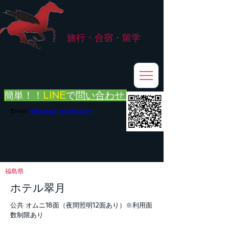
株式会社
G.ATourist
旅行・合宿・留学
​～安心・安全・高品質な留学と旅行を手配～
簡単！！
LINE
で
問い合わせ
Email:
info@ga-tourist.com
お電話での問い合わせは承っておりません。
メール・LINE・FAXにてお問い合わせをお願い致します。
メール返信イメージ※暫くの間
■平日のご連絡→翌営業日（平日）のご回答
■土日祝日のご連絡→翌営業日（平日）のご回答
福島県
ホテル翠月
公共 オムニ18面（夜間照明12面あり）※利用面
数制限あり