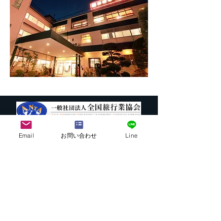
Email
お問い合わせ
Line
株式会社G.ATourist
〒116－0002
東京都荒川区荒川7-39-2 町屋esビル4階
​最寄駅から本社までの行き方は
こちら
E-mail:
info@ga-tourist.com
URL:
http://www.ga-tourist.com