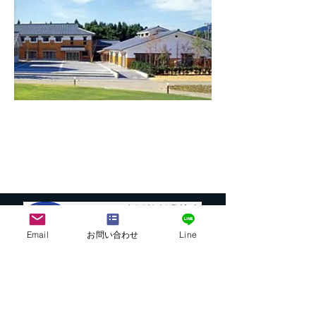
Email
お問い合わせ
Line
株式会社G.ATourist
〒116－0002
東京都荒川区荒川7-39-2 町屋esビル4階