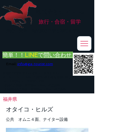
株式会社
G.ATourist
旅行・合宿・留学
​～安心・安全・高品質な留学と旅行を手配～
簡単！！
LINE
で
問い合わせ
Email:
info@ga-tourist.com
お電話での問い合わせは承っておりません。
メール・LINE・FAXにてお問い合わせをお願い致します。
メール返信イメージ※暫くの間
■平日のご連絡→翌営業日（平日）のご回答
■土日祝日のご連絡→翌営業日（平日）のご回答
福井県
オタイコ・ヒルズ
公共 オムニ４面、ナイター設備