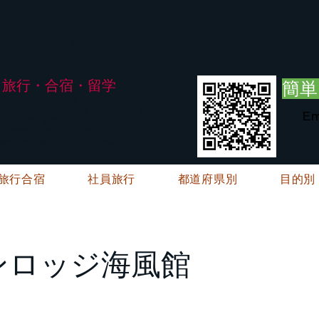
G.ATourist
式会社
・安全・高品質な留学と旅行を手配～
旅行・合宿・留学
簡単
い合わせは承っておりません。
E・FAXにてお問い合わせをお願い致します。
Em
メージ※暫くの間
絡→翌営業日（平日）のご回答
ご連絡→翌営業日（平日）のご回答
旅行合宿
社員旅行
都道府県別
目的別
ンロッジ海風館