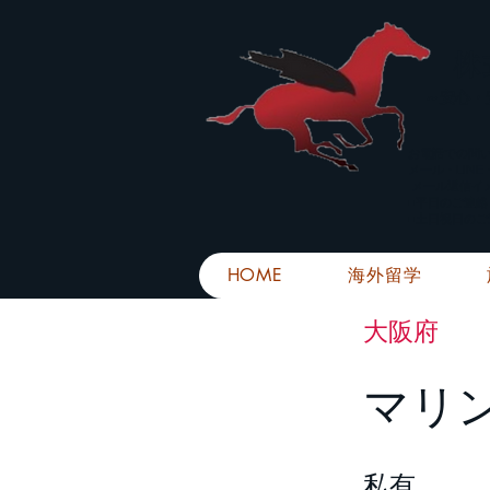
株
​～安心
お電話での問
メール・LIN
メール返信イ
■平日のご連
■土日祝日の
HOME
海外留学
大阪府
マリ
私有