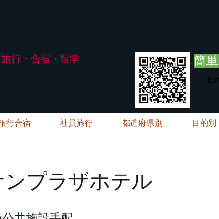
G.ATourist
式会社
・安全・高品質な留学と旅行を手配～
旅行・合宿・留学
簡単
い合わせは承っておりません。
E・FAXにてお問い合わせをお願い致します。
Em
メージ※暫くの間
絡→翌営業日（平日）のご回答
ご連絡→翌営業日（平日）のご回答
旅行合宿
社員旅行
都道府県別
目的別
サンプラザホテル
の公共施設手配