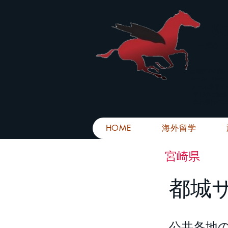
株
​～安心
お電話での問
メール・LIN
メール返信イ
■平日のご連
■土日祝日の
HOME
海外留学
宮崎県
都城
公共各地