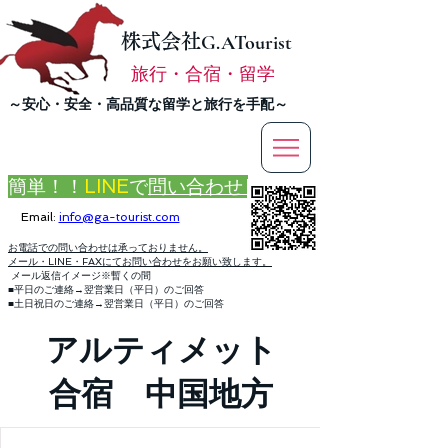
株式会社
G.ATourist
旅行・合宿・留学
​～安心・安全・高品質な留学と旅行を手配～
簡単！！
LINE
で
問い合わせ
Email:
info@ga-tourist.com
お電話での問い合わせは承っておりません。
メール・LINE・FAXにてお問い合わせをお願い致します。
メール返信イメージ※暫くの間
■平日のご連絡→翌営業日（平日）のご回答
■土日祝日のご連絡→翌営業日（平日）のご回答
アルティメット
合宿 中国地方