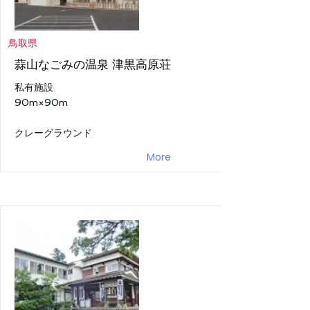
鳥取県
蒜山なごみの温泉 津黒高原荘
私有施設
90m×90m
クレーグラウンド
More