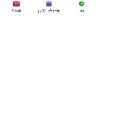
鳥取県
Email
お問い合わせ
Line
大山寺やまびこ荘
私有施設
115m×85m 芝グラウンド
More
鳥取県